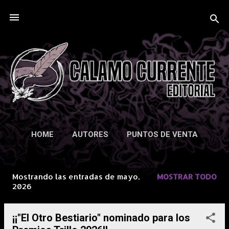
Ir al contenido principal
HOME
AUTORES
PUNTOS DE VENTA
TIENDA ONLINE
MÁS…
CONTACTO
Mostrando las entradas de mayo,
MOSTRAR TODO
E
2026
n
t
¡¡"El Otro Bestiario" nominado para los