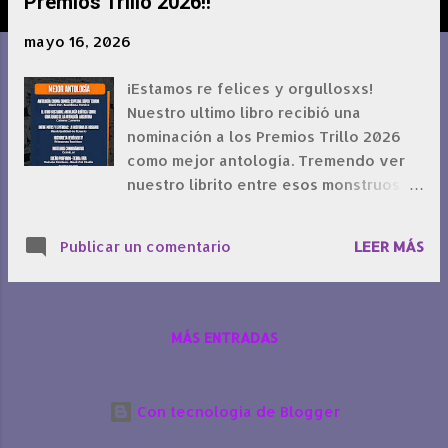
r
Premios Trillo 2026!!
a
mayo 16, 2026
d
a
¡Estamos re felices y orgullosxs!
s
Nuestro ultimo libro recibió una
nominación a los Premios Trillo 2026
como mejor antología. Tremendo ver
nuestro librito entre esos monstruos y
agradecemos a nuestros lectores que
a fuerza de hype hicieron que se haya
Publicar un comentario
LEER MÁS
hablado de nuestro bestiario en todas
partes para tener la chance de llegar
ahi. ¡Nos vemos en agosto con la
segunda parte y más novedades de la
MÁS ENTRADAS
editorial!
Con tecnología de Blogger