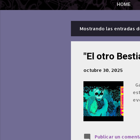
HOME
Mostrando las entradas d
E
n
t
"El otro Best
r
a
octubre 30, 2025
d
a
Gas
est
s
ev
Publicar un coment