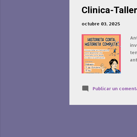
Clinica-Talle
octubre 03, 2025
Ant
inv
te
an
Publicar un coment