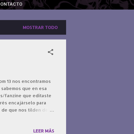
CONTACTO
MOSTRAR TODO
oom 13 nos encontramos
, sabemos que en esa
ros/fanzine que editaste
erés encajárselo para
o de que nos tilden de
este episodio no da una
nde cuenta el loot que
LEER MÁS
ncreíbles.