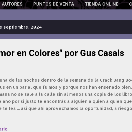
AUTORES
PUNTOS DE VENTA
TIENDA ONLINE
e septiembre, 2024
mor en Colores" por Gus Casals
 una de las noches dentro de la semana de la Crack Bang B
Gus en un bar al que fuimos y porque nos han enseñado bien
ana no se sale a la calle sin al menos una copia de los lib
 año por si justo te encontrás a alguien a quien a quien qu
 te lea ... asi que ahi aprovechamos la oportunidad, a riesg
lkers o algo, y le dimos a Gus nuestra primer antología. En 
seña en 00:41:27 pero no dejen de ver todo el episodio do
ario
trajo ese año de la carpa fanzinera que siempre hay cosas i